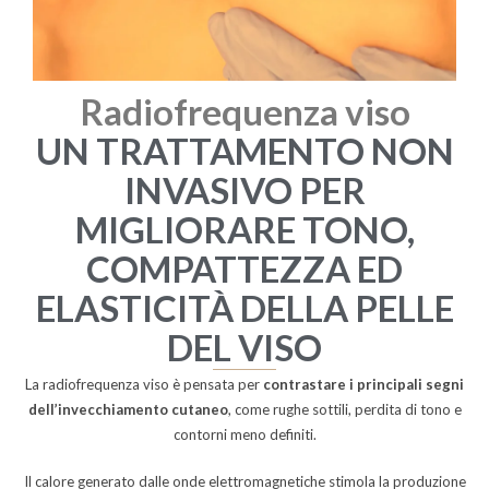
Radiofrequenza viso
UN TRATTAMENTO NON
INVASIVO PER
MIGLIORARE TONO,
COMPATTEZZA ED
ELASTICITÀ DELLA PELLE
DEL VISO
La radiofrequenza viso è pensata per
contrastare i principali segni
dell’invecchiamento cutaneo
, come rughe sottili, perdita di tono e
contorni meno definiti.
Il calore generato dalle onde elettromagnetiche stimola la produzione