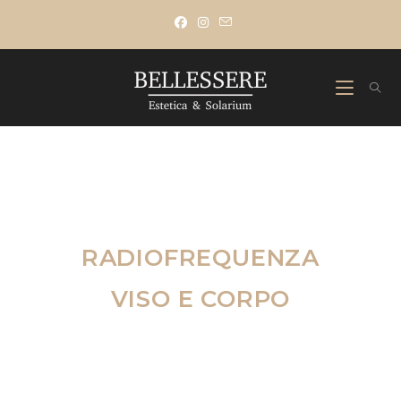
RADIOFREQUENZA
VISO E CORPO
Trattamento estetico sicuro e non invasivo che stimola i tessuti,
migliorando tono, compattezza ed elasticità cutanea e aiutando a
contrastare gli inestetismi legati a cellulite e rilassamento della pelle