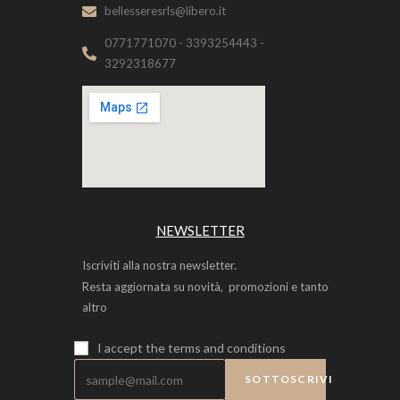
bellesseresrls@libero.it
0771771070 - 3393254443 -
3292318677
NEWSLETTER
Iscriviti alla nostra newsletter.
Resta aggiornata su novità, promozioni e tanto
altro
I accept the
terms and conditions
SOTTOSCRIVI