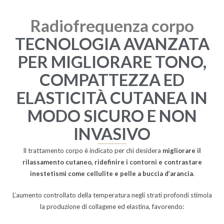
Radiofrequenza corpo
TECNOLOGIA AVANZATA
PER MIGLIORARE TONO,
COMPATTEZZA ED
ELASTICITÀ CUTANEA IN
MODO SICURO E NON
INVASIVO
Il trattamento corpo è indicato per chi desidera
migliorare il
rilassamento cutaneo, ridefinire i contorni e contrastare
inestetismi come cellulite e pelle a buccia d’arancia
.
L’aumento controllato della temperatura negli strati profondi stimola
la produzione di collagene ed elastina, favorendo: